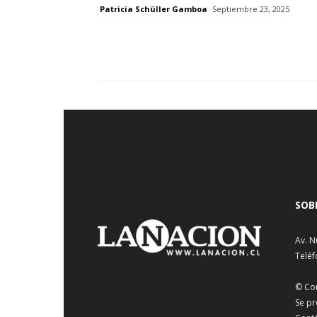
Patricia Schüller Gamboa
Septiembre 23, 2025
SOB
Av. N
Teléf
© Co
Se pr