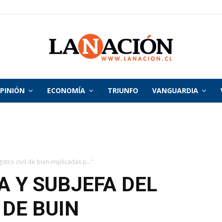
PINIÓN
ECONOMÍA
TRIUNFO
VANGUARDIA
La
Nación
istro civil de buin implicadas p..."
A Y SUBJEFA DEL
 DE BUIN