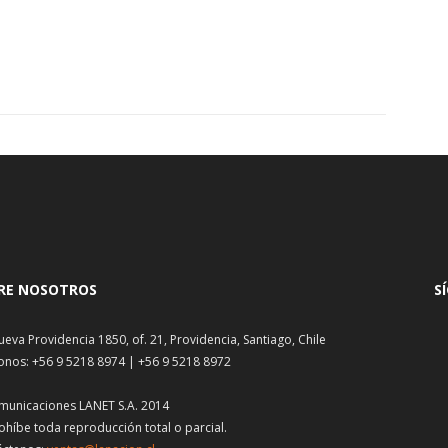
RE NOSOTROS
S
ueva Providencia 1850, of. 21, Providencia, Santiago, Chile
onos: +56 9 5218 8974 | +56 9 5218 8972
municaciones LANET S.A. 2014
ohíbe toda reproducción total o parcial.