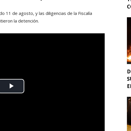
C
o 11 de agosto, y las diligencias de la Fiscalía
ieron la detención.
D
S
E