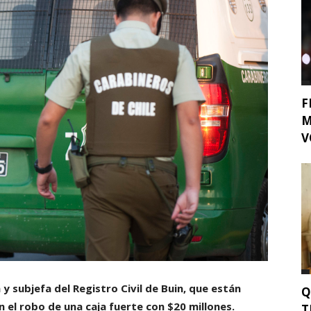
F
M
V
y subjefa del Registro Civil de Buin, que están
Q
el robo de una caja fuerte con $20 millones.
T