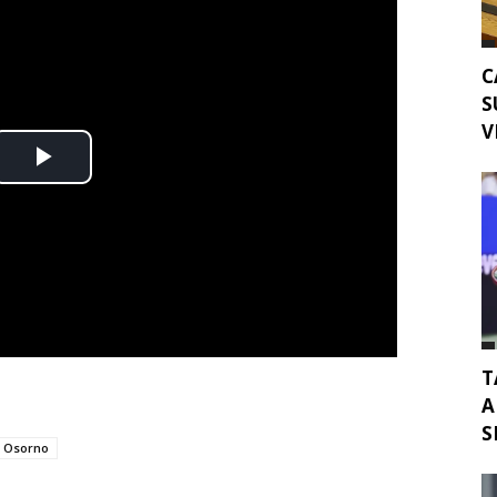
C
S
V
T
A
S
Osorno