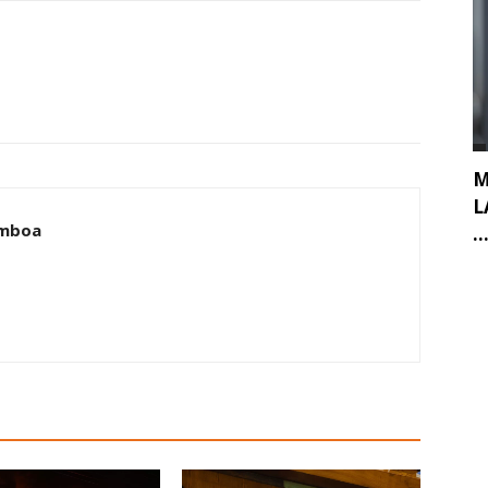
M
L
amboa
..