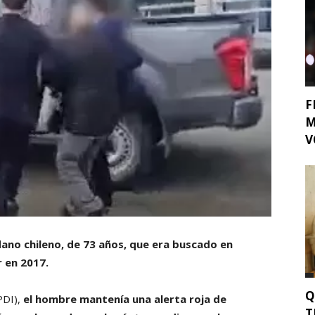
F
M
V
ano chileno, de 73 años, que era buscado en
 en 2017.
Q
PDI),
el hombre mantenía una alerta roja de
T