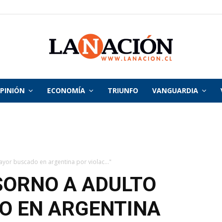
PINIÓN
ECONOMÍA
TRIUNFO
VANGUARDIA
La
Nación
yor buscado en argentina por violac..."
SORNO A ADULTO
O EN ARGENTINA