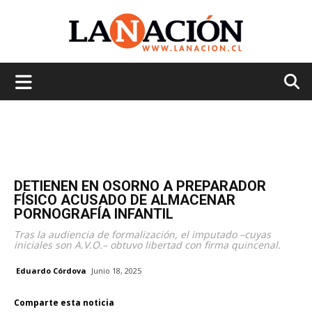
La
Nación
DETIENEN EN OSORNO A PREPARADOR
FÍSICO ACUSADO DE ALMACENAR
PORNOGRAFÍA INFANTIL
Tras la audiencia de formalización, el imputado –cuyas
iniciales son A.V.O.– obtuvo libertad con firma quincenal.
Eduardo Córdova
Junio 18, 2025
Comparte esta noticia