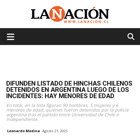
La
Nación
DIFUNDEN LISTADO DE HINCHAS CHILENOS
DETENIDOS EN ARGENTINA LUEGO DE LOS
INCIDENTES: HAY MENORES DE EDAD
En total, en la lista figuran 90 hombres, 5 mujeres y 6
menores de edad, quienes fueron detenidos por la policía
argentina tras el partido entre Universidad de Chile e
Independiente.
Leonardo Medina
Agosto 21, 2025