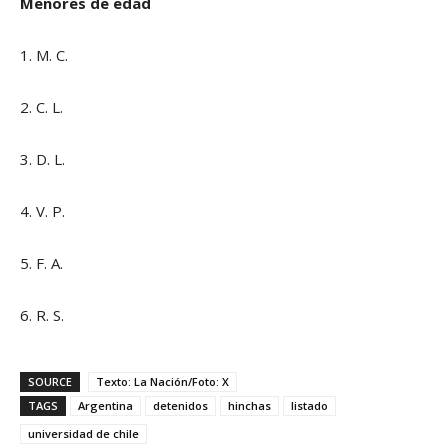
Menores de edad
1. M. C.
2. C. L.
3. D. L.
4. V. P.
5. F. A.
6. R. S.
SOURCE
Texto: La Nación/Foto: X
TAGS
Argentina
detenidos
hinchas
listado
universidad de chile