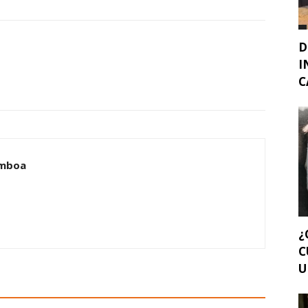
D
I
C
amboa
¿
C
U