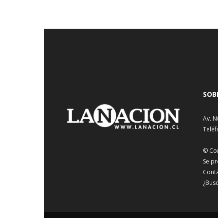
SOB
Av. N
Teléf
© Co
Se pr
Cont
¿Busc