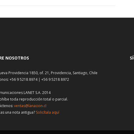
RE NOSOTROS
S
ueva Providencia 1850, of. 21, Providencia, Santiago, Chile
onos: +56 9 5218 8974 | +56 9 5218 8972
municaciones LANET S.A. 2014
ohíbe toda reproducción total o parcial.
áctenos:
ventas@lanacion.cl
as una nota antigua?
Solicítala aquí