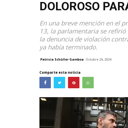
DOLOROSO PARA
En una breve mención en el pr
13, la parlamentaria se refiri
la denuncia de violación contra
ya había terminado.
Patricia Schüller Gamboa
Octubre 26, 2024
Comparte esta noticia