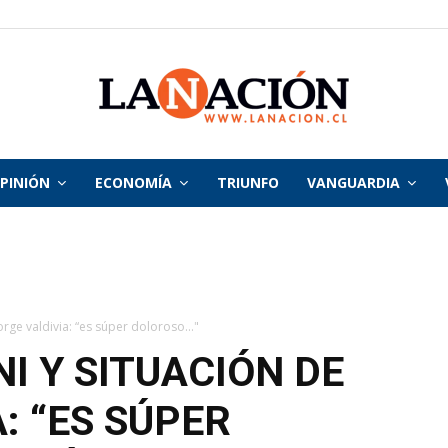
PINIÓN
ECONOMÍA
TRIUNFO
VANGUARDIA
La
Nación
orge valdivia: “es súper doloroso..."
I Y SITUACIÓN DE
: “ES SÚPER