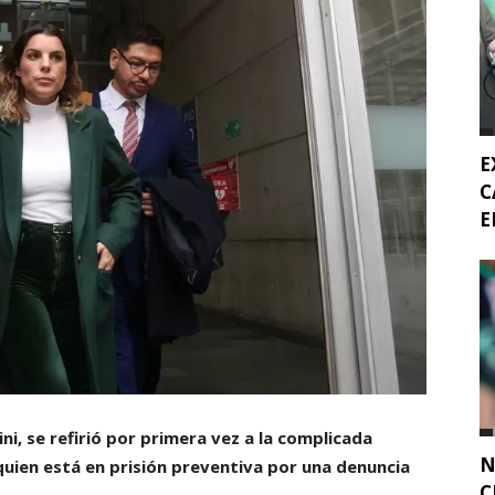
E
C
E
ni,
se refirió por primera vez a la complicada
N
 quien está en prisión preventiva por una denuncia
C