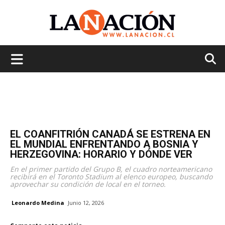
La
Nación
EL COANFITRIÓN CANADÁ SE ESTRENA EN
EL MUNDIAL ENFRENTANDO A BOSNIA Y
HERZEGOVINA: HORARIO Y DÓNDE VER
En el primer partido del Grupo B, el cuadro norteamericano
recibirá en el Toronto Stadium al elenco europeo, buscando
aprovechar su condición de local en el torneo.
Leonardo Medina
Junio 12, 2026