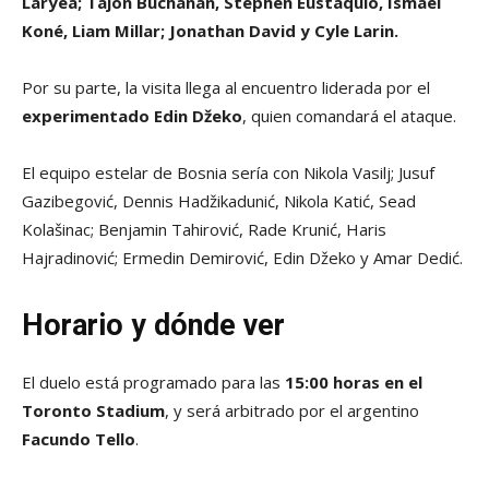
Laryea; Tajon Buchanan, Stephen Eustáquio, Ismaël
Koné, Liam Millar; Jonathan David y Cyle Larin.
Por su parte, la visita llega al encuentro liderada por el
experimentado Edin Džeko
, quien comandará el ataque.
El equipo estelar de Bosnia sería con Nikola Vasilj; Jusuf
Gazibegović, Dennis Hadžikadunić, Nikola Katić, Sead
Kolašinac; Benjamin Tahirović, Rade Krunić, Haris
Hajradinović; Ermedin Demirović, Edin Džeko y Amar Dedić.
Horario y dónde ver
El duelo está programado para las
15:00 horas en el
Toronto Stadium
, y será arbitrado por el argentino
Facundo Tello
.