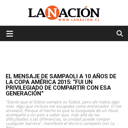
La
Nación
EL MENSAJE DE SAMPAOLI A 10 AÑOS DE
LA COPA AMÉRICA 2015: “FUI UN
PRIVILEGIADO DE COMPARTIR CON ESA
GENERACIÓN”
“Siento que el fútbol siempre es fútbol, pero ahí había algo
más. Algo que incluso me escapaba como entrenador. O me
atravesó. Porque el hecho es que la búsqueda de un título
acompañó a un país a saber que, más allá de las
dificultades o las diferencias, la unidad puede romper
cualquier barrera”, manifestó el técnico campeón con La
Roja.