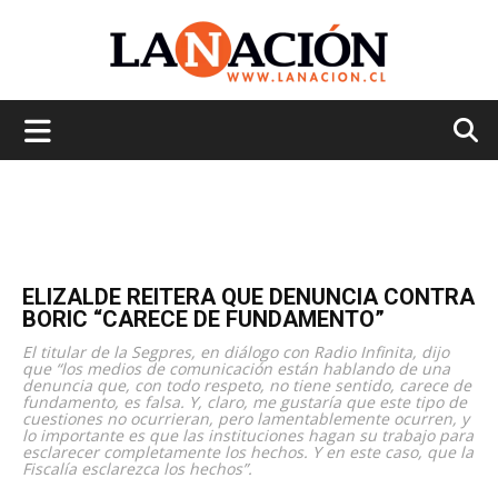
La
Nación
ELIZALDE REITERA QUE DENUNCIA CONTRA
BORIC “CARECE DE FUNDAMENTO”
El titular de la Segpres, en diálogo con Radio Infinita, dijo
que “los medios de comunicación están hablando de una
denuncia que, con todo respeto, no tiene sentido, carece de
fundamento, es falsa. Y, claro, me gustaría que este tipo de
cuestiones no ocurrieran, pero lamentablemente ocurren, y
lo importante es que las instituciones hagan su trabajo para
esclarecer completamente los hechos. Y en este caso, que la
Fiscalía esclarezca los hechos”.