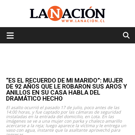
La
Nación
“ES EL RECUERDO DE MI MARIDO”: MUJER
DE 92 AÑOS QUE LE ROBARON SUS AROS Y
ANILLOS EN SU CASA HABLA DEL
DRAMÁTICO HECHO
El asalto ocurrió el pasado 17 de julio, poco antes de las
14:00 horas, y fue captado por las cámaras de seguridad
instaladas en la entrada del domicilio, en Lota. En las
imágenes se ve a una mujer con parka y chaleco amarillo
acercarse a la reja; luego aparece la víctima y le entrega un
vaso con agua, instante que la asaltante aprovechó para
ingresar.