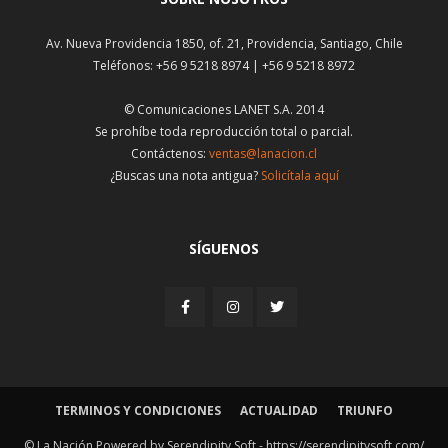
Av. Nueva Providencia 1850, of. 21, Providencia, Santiago, Chile
Teléfonos: +56 9 5218 8974 | +56 9 5218 8972
© Comunicaciones LANET S.A. 2014
Se prohíbe toda reproducción total o parcial.
Contáctenos:
ventas@lanacion.cl
¿Buscas una nota antigua?
Solicítala aquí
SÍGUENOS
TERMINOS Y CONDICIONES
ACTUALIDAD
TRIUNFO
© La Nación Powered by Serendipity Soft -
https://serendipitysoft.com/