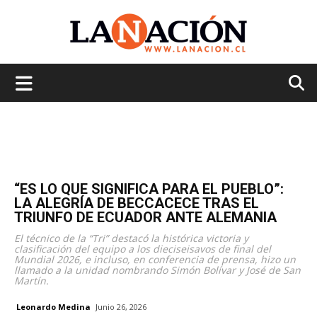
La
Nación
“ES LO QUE SIGNIFICA PARA EL PUEBLO”:
LA ALEGRÍA DE BECCACECE TRAS EL
TRIUNFO DE ECUADOR ANTE ALEMANIA
El técnico de la “Tri” destacó la histórica victoria y
clasificación del equipo a los dieciseisavos de final del
Mundial 2026, e incluso, en conferencia de prensa, hizo un
llamado a la unidad nombrando Simón Bolívar y José de San
Martín.
Leonardo Medina
Junio 26, 2026