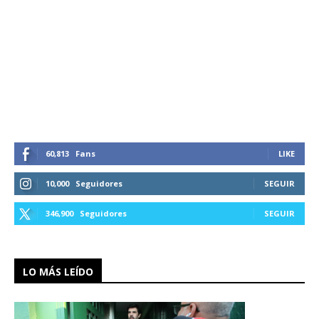
60,813
Fans
LIKE
10,000
Seguidores
SEGUIR
346,900
Seguidores
SEGUIR
LO MÁS LEÍDO