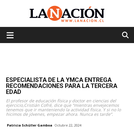
La
Nación
ESPECIALISTA DE LA YMCA ENTREGA
RECOMENDACIONES PARA LA TERCERA
EDAD
El profesor de educación física y doctor en ciencias del
ejercicio,Cristián Cofré, dice que “mientras envejecemos
tenemos que ir manteniendo la actividad física. Y si no lo
hicimos de jóvenes, empezar ahora. Nunca es tarde”.
Patricia Schüller Gamboa
Octubre 22, 2024