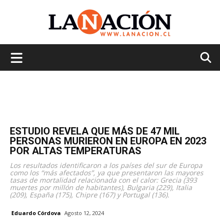
La
Nación
ESTUDIO REVELA QUE MÁS DE 47 MIL
PERSONAS MURIERON EN EUROPA EN 2023
POR ALTAS TEMPERATURAS
Los resultados identificaron a los países del sur de Europa
como los “más afectados”, ya que presentaron las mayores
tasas de mortalidad relacionada con el calor: Grecia (393
muertes por millón de habitantes), Bulgaria (229), Italia
(209), España (175), Chipre (167) y Portugal (136).
Eduardo Córdova
Agosto 12, 2024