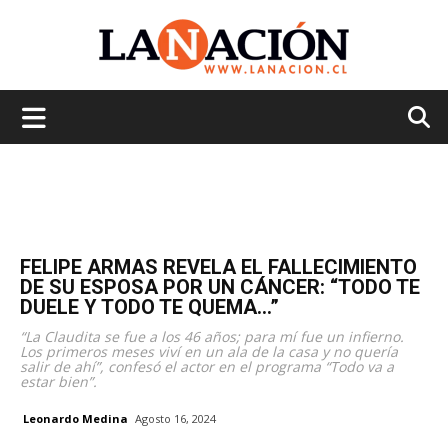
La
Nación
FELIPE ARMAS REVELA EL FALLECIMIENTO
DE SU ESPOSA POR UN CÁNCER: “TODO TE
DUELE Y TODO TE QUEMA…”
“La Claudita se fue a los 46 años; para mí fue un infierno.
Los primeros meses viví en un ala de la casa y no quería
salir de ahí”, confesó el actor en el programa “Todo va a
estar bien”.
Leonardo Medina
Agosto 16, 2024