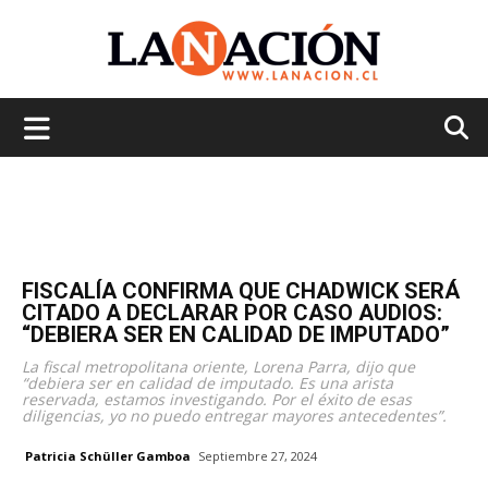
La
Nación
FISCALÍA CONFIRMA QUE CHADWICK SERÁ
CITADO A DECLARAR POR CASO AUDIOS:
“DEBIERA SER EN CALIDAD DE IMPUTADO”
La fiscal metropolitana oriente, Lorena Parra, dijo que
“debiera ser en calidad de imputado. Es una arista
reservada, estamos investigando. Por el éxito de esas
diligencias, yo no puedo entregar mayores antecedentes”.
Patricia Schüller Gamboa
Septiembre 27, 2024