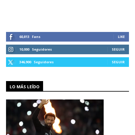
60,813
Fans
LIKE
10,000
Seguidores
SEGUIR
346,900
Seguidores
SEGUIR
LO MÁS LEÍDO