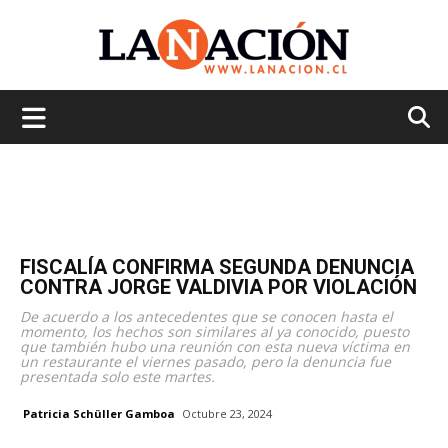
La
Nación
FISCALÍA CONFIRMA SEGUNDA DENUNCIA
CONTRA JORGE VALDIVIA POR VIOLACIÓN
De acuerdo a los antecedentes que se conocen hasta el
momento, los hechos son similares al ya conocido, puesto
que también hubo una reunión con esta nueva víctima en
un restaurante el viernes pasado, pero la denuncia fue
presentada solo este martes.
Patricia Schüller Gamboa
Octubre 23, 2024