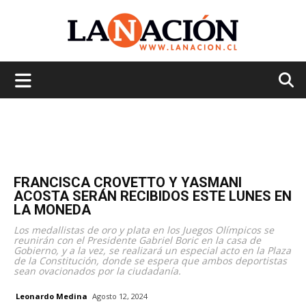
La
Nación
FRANCISCA CROVETTO Y YASMANI
ACOSTA SERÁN RECIBIDOS ESTE LUNES EN
LA MONEDA
Los medallistas de oro y plata en los Juegos Olímpicos se
reunirán con el Presidente Gabriel Boric en la casa de
Gobierno, y a la vez, se realizará un especial acto en la Plaza
de la Constitución, donde se espera que ambos deportistas
sean ovacionados por la ciudadanía.
Leonardo Medina
Agosto 12, 2024