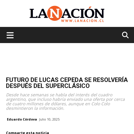
La
Nación
FUTURO DE LUCAS CEPEDA SE RESOLVERÍA
DESPUÉS DEL SUPERCLÁSICO
Desde hace semanas se habla del interés del cuadro
argentino, que incluso habría enviado una oferta por cerca
de cuatro millones de dólares, aunque en Colo Colo
desmintieron la información.
Eduardo Córdova
Julio 10, 2025
Comparte esta noticia