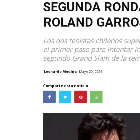
SEGUNDA RONDA
ROLAND GARRO
Los dos tenistas chilenos supe
el primer paso para intentar in
segundo Grand Slam de la te
Leonardo Medina
Mayo 20, 2025
Comparte esta noticia