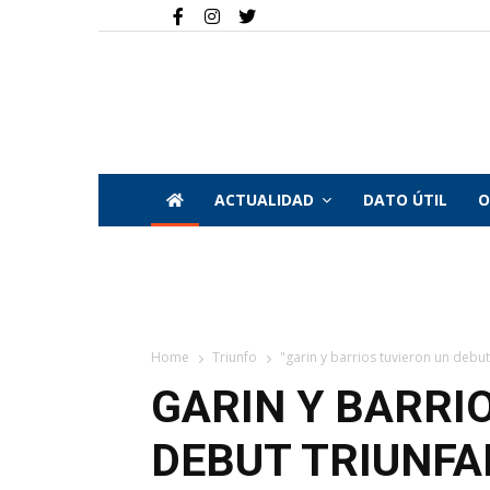
ACTUALIDAD
DATO ÚTIL
O
Home
Triunfo
"garin y barrios tuvieron un debut
GARIN Y BARRI
DEBUT TRIUNFA