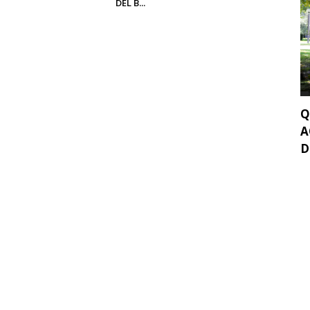
DEL B...
Q
A
D