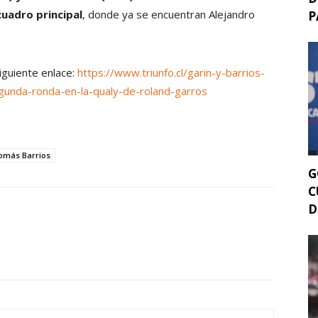
 cuadro principal
, donde ya se encuentran Alejandro
P
siguiente enlace:
https://www.triunfo.cl/garin-y-barrios-
egunda-ronda-en-la-qualy-de-roland-garros
omás Barrios
G
C
D