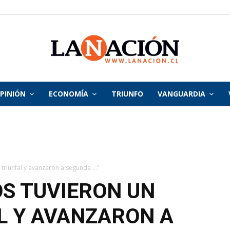
PINIÓN
ECONOMÍA
TRIUNFO
VANGUARDIA
La
Nación
 triunfal y avanzaron a segunda ..."
OS TUVIERON UN
L Y AVANZARON A