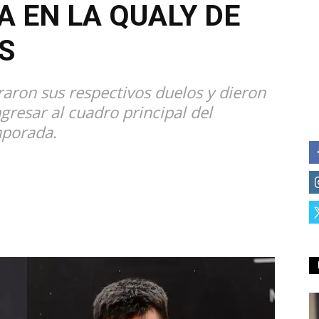
 EN LA QUALY DE
S
raron sus respectivos duelos y dieron
gresar al cuadro principal del
mporada.