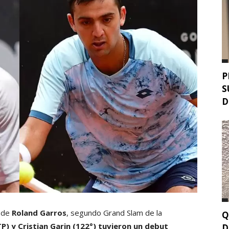
P
S
D
y de
Roland Garros
, segundo Grand Slam de la
Q
P) y Cristian Garin (122°) tuvieron un debut
D