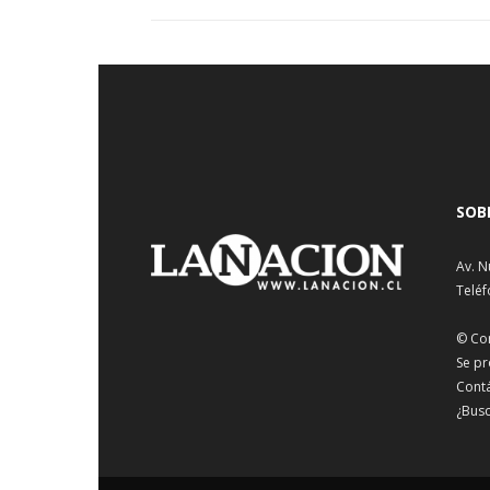
SOB
Av. N
Teléf
© Co
Se pr
Cont
¿Busc