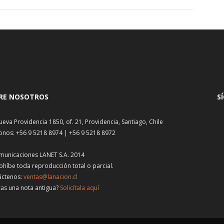
RE NOSOTROS
S
ueva Providencia 1850, of. 21, Providencia, Santiago, Chile
onos: +56 9 5218 8974 | +56 9 5218 8972
municaciones LANET S.A. 2014
ohíbe toda reproducción total o parcial.
áctenos:
ventas@lanacion.cl
as una nota antigua?
Solicítala aquí