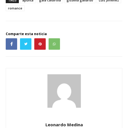
TAGS
apunta
gala caldirola
gissella gallardo
Luis Jiménez
romance
Comparte esta noticia
Leonardo Medina