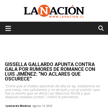
La
Nación
GISSELLA GALLARDO APUNTA CONTRA
GALA POR RUMORES DE ROMANCE CON
LUIS JIMÉNEZ: “NO ACLARES QUE
OSCURECE”
“Como que el modus operandi de ella es ‘ay, estábamos en
una mesa, nos saludamos y no sé qué y no sé cuánto’, que
fue lo mismo que se decía con Mauricio Pinilla y que
después estaban juntos”, indicó la periodista.
Leonardo Medina
Agosto 13, 2024