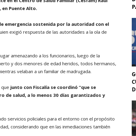
 en el Centro de Salud Familiar (Cesfam) Raúl
P
, en Puente Alto.
de emergencia sostenida por la autoridad con el
ien exigió respuesta de las autoridades a la ola de
lugar amenazando a los funcionarios, luego de la
uerto y dos menores de edad heridos, todos hermanos,
entras velaban a un familiar de madrugada.
G
C
ó que
junto con Fiscalía se coordinó “que se
D
ro de salud, a lo menos 30 días garantizados y
o servicios policiales para el entorno con el propósito
idad, considerando que en las inmediaciones también