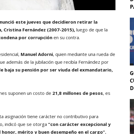
P
anunció este jueves que decidieron retirar la
ta, Cristina Fernández (2007-2015),
luego de que la
condena por corrupción
en su contra.
esidencial,
Manuel Adorni
, quien mediante una rueda de
que además de la jubilación que recibía Fernández por
e baja su pensión por ser viuda del exmandatario,
G
C
D
iones suponen un costo de
21,8 millones de pesos
, es
ta asignación tiene carácter no contributivo para
o, indicó que se otorga
“con carácter excepcional y
l honor, mérito y buen desempeño en el cargo”.