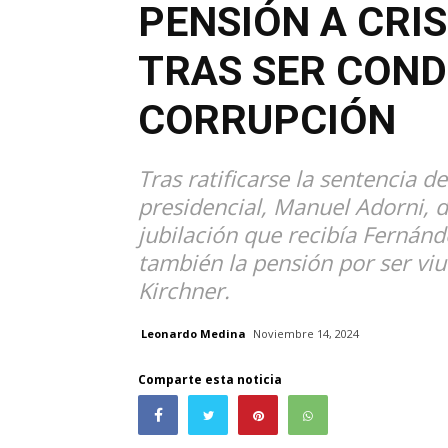
PENSIÓN A CRI
TRAS SER CON
CORRUPCIÓN
Tras ratificarse la sentencia de
presidencial, Manuel Adorni, d
jubilación que recibía Fernánd
también la pensión por ser vi
Kirchner.
Leonardo Medina
Noviembre 14, 2024
Comparte esta noticia