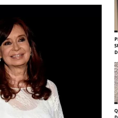
P
S
D
Q
D