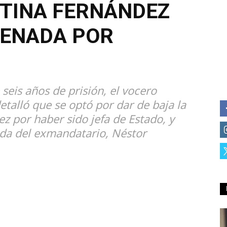
STINA FERNÁNDEZ
DENADA POR
 seis años de prisión, el vocero
etalló que se optó por dar de baja la
ez por haber sido jefa de Estado, y
uda del exmandatario, Néstor