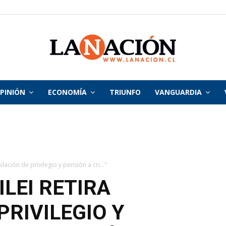
PINIÓN
ECONOMÍA
TRIUNFO
VANGUARDIA
La
Nación
lación de privilegio y pensión a cri..."
LEI RETIRA
PRIVILEGIO Y