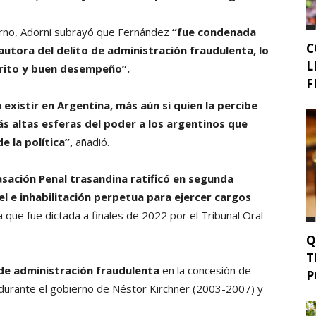
erno, Adorni subrayó que Fernández
“fue condenada
C
autora del delito de administración fraudulenta, lo
L
érito y buen desempeño”.
F
 existir en Argentina, más aún si quien la percibe
s altas esferas del poder a los argentinos que
 la política”,
añadió.
sación Penal trasandina ratificó en segunda
el e inhabilitación perpetua para ejercer cargos
a que fue dictada a finales de 2022 por el Tribunal Oral
Q
T
 de administración fraudulenta
en la concesión de
P
, durante el gobierno de Néstor Kirchner (2003-2007) y