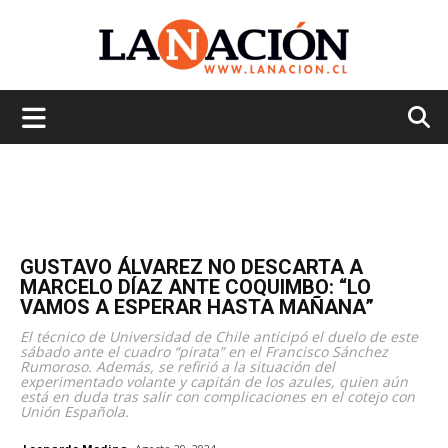
La
Nación
GUSTAVO ÁLVAREZ NO DESCARTA A
MARCELO DÍAZ ANTE COQUIMBO: “LO
VAMOS A ESPERAR HASTA MAÑANA”
El técnico de Universidad de Chile anticipó el duelo de este
sábado ante el cuadro “pirata” en el Francisco Sánchez
Rumoroso. Además, se refirió a la situación del
experimentado volante y capitán de los azules, quien aún
está en duda tras salir con complicaciones en el cotejo con
Unión Española.