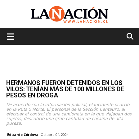
La
Nación
HERMANOS FUERON DETENIDOS EN LOS
VILOS: TENÍAN MÁS DE 100 MILLONES DE
PESOS EN DROGA
De acuerdo con la información policial, el incidente ocurrió
en la Ruta 5 Norte. El personal de la Sección Centauro, al
efectuar el control de una camioneta en la que viajaban dos
sujetos, descubrió una gran cantidad de cocaína de alta
pureza.
Eduardo Córdova
Octubre 04, 2024