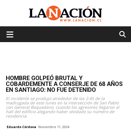
La
Nación
HOMBRE GOLPEÓ BRUTAL Y
COBARDEMENTE A CONSERJE DE 68 AÑOS
EN SANTIAGO: NO FUE DETENIDO
El incidente se produjo alrededor de las 2:45 de la
madrugada de este lunes en la intersección de San Pablo
con General Baquedano, cuando los agresores llegaron al
hall del edificio alegando haber olvidado su número de
residencia.
Eduardo Córdova
Noviembre 11, 2024