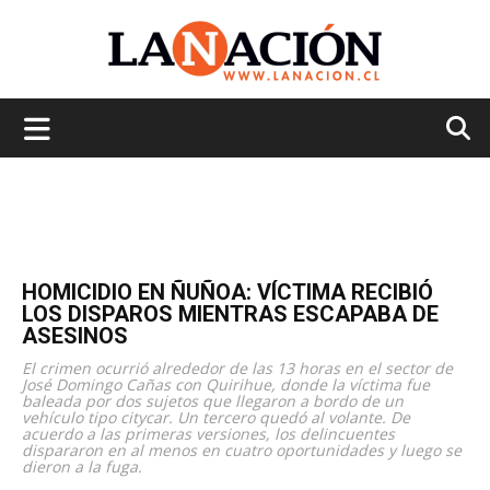
La
Nación
HOMICIDIO EN ÑUÑOA: VÍCTIMA RECIBIÓ
LOS DISPAROS MIENTRAS ESCAPABA DE
ASESINOS
El crimen ocurrió alrededor de las 13 horas en el sector de
José Domingo Cañas con Quirihue, donde la víctima fue
baleada por dos sujetos que llegaron a bordo de un
vehículo tipo citycar. Un tercero quedó al volante. De
acuerdo a las primeras versiones, los delincuentes
dispararon en al menos en cuatro oportunidades y luego se
dieron a la fuga.