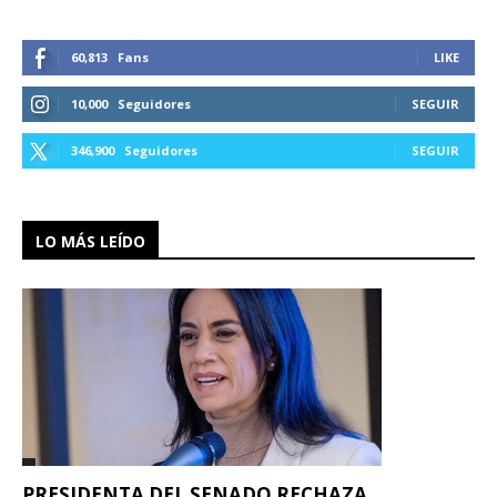
60,813
Fans
LIKE
10,000
Seguidores
SEGUIR
346,900
Seguidores
SEGUIR
LO MÁS LEÍDO
PRESIDENTA DEL SENADO RECHAZA