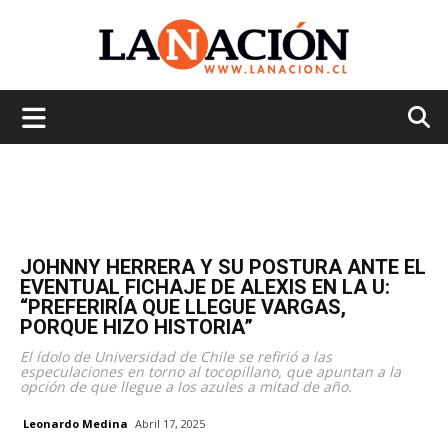
La
Nación
JOHNNY HERRERA Y SU POSTURA ANTE EL
EVENTUAL FICHAJE DE ALEXIS EN LA U:
“PREFERIRÍA QUE LLEGUE VARGAS,
PORQUE HIZO HISTORIA”
El ídolo de Universidad de Chile se refirió a las
especulaciones en torno al tocopillano, que apuntan a la
opción de que llegue a los azules a mitad de año.
Leonardo Medina
Abril 17, 2025