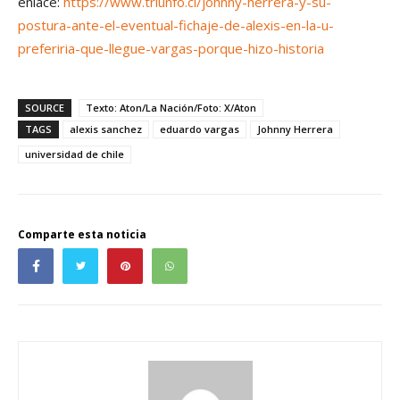
enlace:
https://www.triunfo.cl/johnny-herrera-y-su-
postura-ante-el-eventual-fichaje-de-alexis-en-la-u-
preferiria-que-llegue-vargas-porque-hizo-historia
SOURCE
Texto: Aton/La Nación/Foto: X/Aton
TAGS
alexis sanchez
eduardo vargas
Johnny Herrera
universidad de chile
Comparte esta noticia