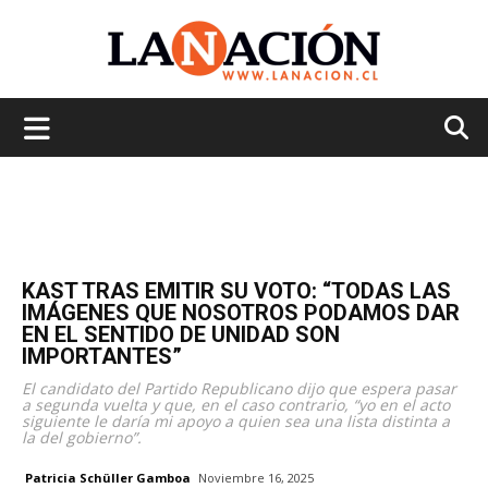
La
Nación
KAST TRAS EMITIR SU VOTO: “TODAS LAS
IMÁGENES QUE NOSOTROS PODAMOS DAR
EN EL SENTIDO DE UNIDAD SON
IMPORTANTES”
El candidato del Partido Republicano dijo que espera pasar
a segunda vuelta y que, en el caso contrario, “yo en el acto
siguiente le daría mi apoyo a quien sea una lista distinta a
la del gobierno”.
Patricia Schüller Gamboa
Noviembre 16, 2025