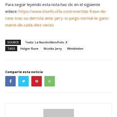
Para seguir leyendo esta nota haz clic en el siguiente
enlace:
https://www.triunfo.cl/la-controvertida-frase-de-
rune-tras-su-derrota-ante-jarry-si-juego-normal-le-gano-
nueve-de-cada-diez-veces
SOURCE
Texto: La Nación/Aton/Foto: X
TAGS
Holger Rune
Nicolás Jarry
Wimbledon
Comparte esta noticia