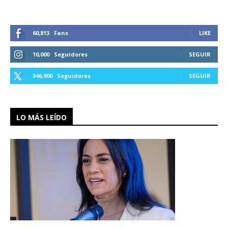
60,813
Fans
LIKE
10,000
Seguidores
SEGUIR
346,900
Seguidores
SEGUIR
LO MÁS LEÍDO