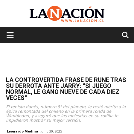
La
Nación
LA CONTROVERTIDA FRASE DE RUNE TRAS
SU DERROTA ANTE JARRY: “SI JUEGO
NORMAL, LE GANO NUEVE DE CADA DIEZ
VECES”
El tenista danés, número 8° del planeta, le restó mérito a la
épica remontada del chileno en la primera ronda de
Wimbledon, y aseguró que las molestias en su rodilla le
impidieron mostrar su mejor versión.
Leonardo Medina
Junio 30, 2025