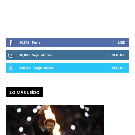
60,813
Fans
LIKE
10,000
Seguidores
SEGUIR
346,900
Seguidores
SEGUIR
LO MÁS LEÍDO