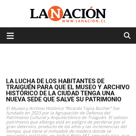
La
Nación
LA LUCHA DE LOS HABITANTES DE
TRAIGUÉN PARA QUE EL MUSEO Y ARCHIVO
HISTÓRICO DE LA CIUDAD TENGA UNA
NUEVA SEDE QUE SALVE SU PATRIMONIO
El Museo y Archivo Histórico “Ricardo Tapia Bucher” fue
fundado en 2023 por la Agrupación de Defensa del
Patrimonio Cultural y Arquitectónico de Traiguén. El valioso
patrimonio que alberga está en peligro de perderse por el
gran deterioro, producto de los años y las inclemencias del
tiempo, que tiene el inmueble de madera donde se
encuentra instalado, en Aníbal Pinto 487, segundo piso, que