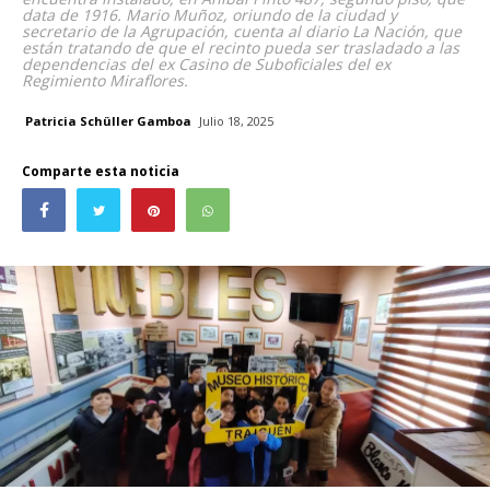
data de 1916. Mario Muñoz, oriundo de la ciudad y
secretario de la Agrupación, cuenta al diario La Nación, que
están tratando de que el recinto pueda ser trasladado a las
dependencias del ex Casino de Suboficiales del ex
Regimiento Miraflores.
Patricia Schüller Gamboa
Julio 18, 2025
Comparte esta noticia