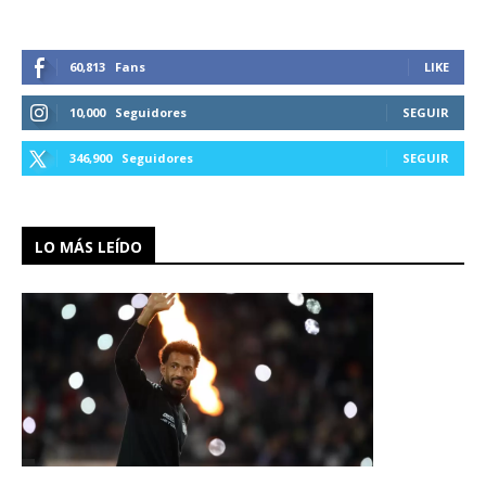
60,813
Fans
LIKE
10,000
Seguidores
SEGUIR
346,900
Seguidores
SEGUIR
LO MÁS LEÍDO