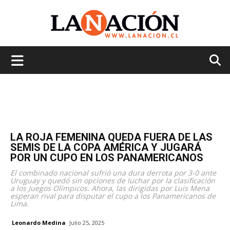
La
Nación
LA ROJA FEMENINA QUEDA FUERA DE LAS
SEMIS DE LA COPA AMÉRICA Y JUGARÁ
POR UN CUPO EN LOS PANAMERICANOS
El combinado nacional sufrió una dura derrota por 3-0 ante
Uruguay y quedó sin opciones de luchar por la clasificación
a los Juegos Olímpicos. Ahora, las dirigidas por Luis Mena
esperan rival para disputar el cupo a los Panamericanos de
Lima.
Leonardo Medina
Julio 25, 2025