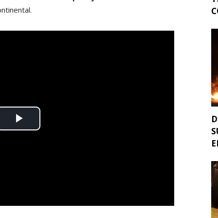
ntinental.
C
D
S
E