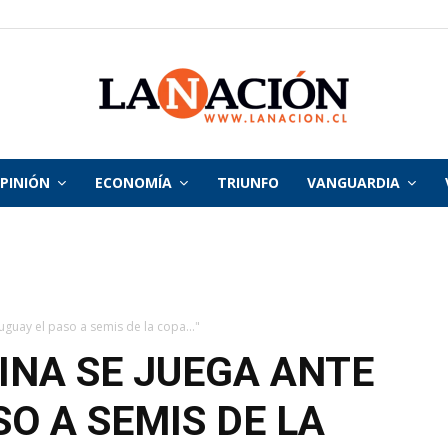
PINIÓN
ECONOMÍA
TRIUNFO
VANGUARDIA
La
Nación
uguay el paso a semis de la copa..."
INA SE JUEGA ANTE
O A SEMIS DE LA