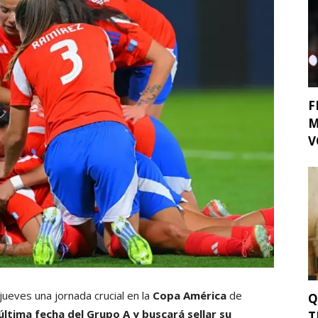
F
M
V
jueves una jornada crucial en la
Copa América
de
Q
última fecha del Grupo A y buscará sellar su
T