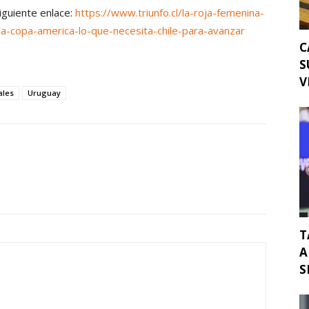
siguiente enlace:
https://www.triunfo.cl/la-roja-femenina-
a-copa-america-lo-que-necesita-chile-para-avanzar
C
S
V
ales
Uruguay
T
A
S