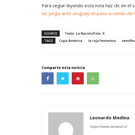
Para seguir leyendo esta nota haz clic en el 
se-juega-ante-uruguay-el-paso-a-semis-de-l
SOURCE
Texto: La Nación/Foto: X
TAGS
Copa América
la roja femenina
semifin
Comparte esta noticia
Leonardo Medina
https://www.lanacion.cl