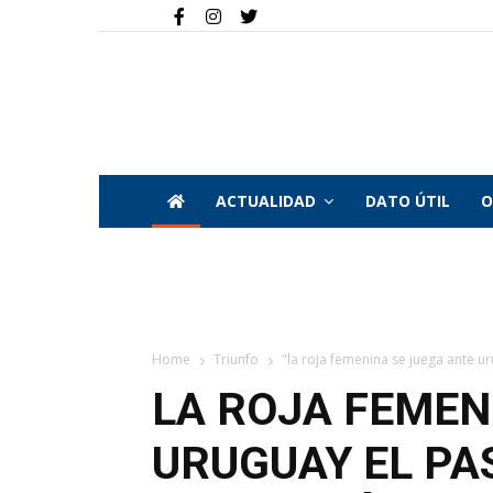
ACTUALIDAD
DATO ÚTIL
O
Home
Triunfo
"la roja femenina se juega ante ur
LA ROJA FEMEN
URUGUAY EL PAS