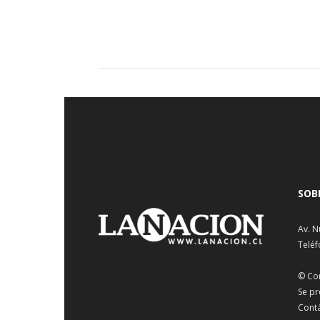
SOB
Av. N
Teléf
© Co
Se pr
Cont