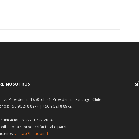
RE NOSOTROS
S
ueva Providencia 1850, of. 21, Providencia, Santiago, Chile
onos: +56 9 5218 8974 | +56 9 5218 8972
municaciones LANET S.A. 2014
ohíbe toda reproducción total o parcial.
áctenos:
ventas@lanacion.cl