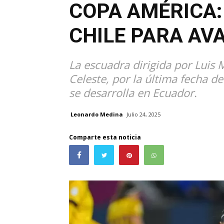
COPA AMÉRICA:
CHILE PARA AV
La escuadra dirigida por Luis 
Celeste, por la última fecha d
se desarrolla en Ecuador.
Leonardo Medina
Julio 24, 2025
Comparte esta noticia