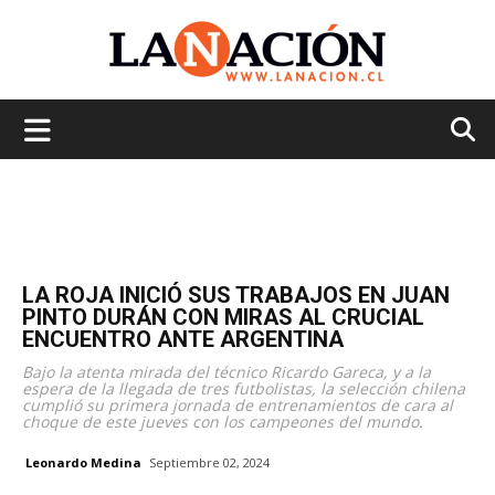
La
Nación
LA ROJA INICIÓ SUS TRABAJOS EN JUAN
PINTO DURÁN CON MIRAS AL CRUCIAL
ENCUENTRO ANTE ARGENTINA
Bajo la atenta mirada del técnico Ricardo Gareca, y a la
espera de la llegada de tres futbolistas, la selección chilena
cumplió su primera jornada de entrenamientos de cara al
choque de este jueves con los campeones del mundo.
Leonardo Medina
Septiembre 02, 2024