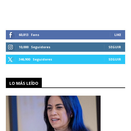
60,813
Fans
LIKE
10,000
Seguidores
SEGUIR
346,900
Seguidores
SEGUIR
LO MÁS LEÍDO