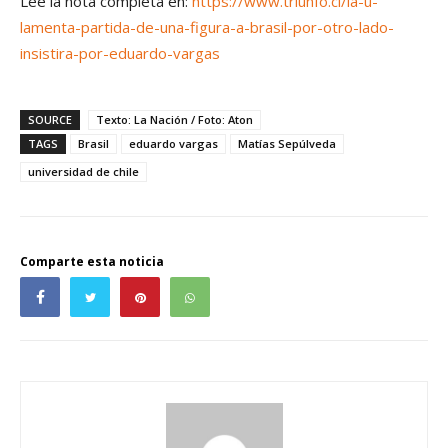
Lee la nota completa en:
https://www.triunfo.cl/la-u-
lamenta-partida-de-una-figura-a-brasil-por-otro-lado-
insistira-por-eduardo-vargas
SOURCE
Texto: La Nación / Foto: Aton
TAGS
Brasil
eduardo vargas
Matías Sepúlveda
universidad de chile
Comparte esta noticia