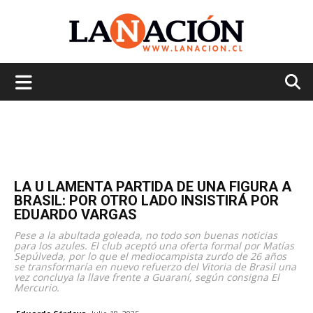
La
Nación
LA U LAMENTA PARTIDA DE UNA FIGURA A
BRASIL: POR OTRO LADO INSISTIRÁ POR
EDUARDO VARGAS
Pese a la abultada goleada, no todo son buenas noticias
para los azules. El club aceptó una oferta formal por Matías
Sepúlveda, por lo que el mediocampista zurdo de 26 años
se transformaría en nuevo refuerzo del Vitoria de Brasil una
vez concluya la llave frente a Guaraní, según consigna El
Mercurio.