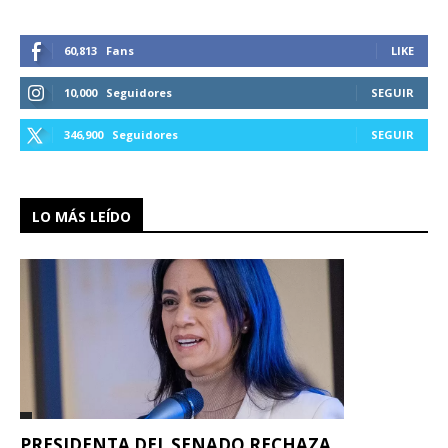
60,813
Fans
LIKE
10,000
Seguidores
SEGUIR
346,900
Seguidores
SEGUIR
LO MÁS LEÍDO
PRESIDENTA DEL SENADO RECHAZA