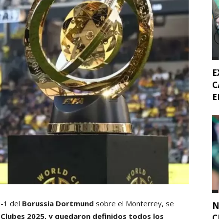
E
C
E
2-1 del
Borussia Dortmund
sobre el Monterrey, se
N
Clubes 2025, y quedaron definidos todos los
C