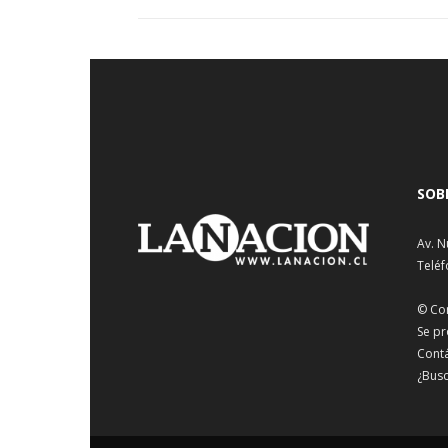
SOB
Av. N
Teléf
© Co
Se pr
Cont
¿Busc