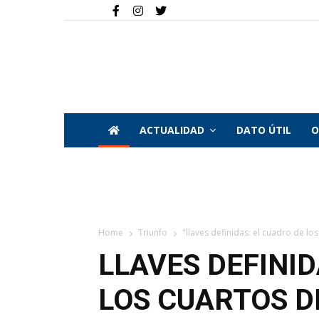
ACTUALIDAD
DATO ÚTIL
O
Home
Triunfo
"llaves definidas: el cuadro de los
LLAVES DEFINID
LOS CUARTOS DE