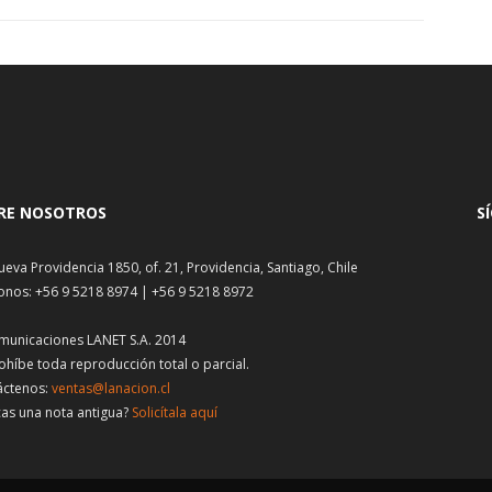
RE NOSOTROS
S
ueva Providencia 1850, of. 21, Providencia, Santiago, Chile
onos: +56 9 5218 8974 | +56 9 5218 8972
municaciones LANET S.A. 2014
ohíbe toda reproducción total o parcial.
áctenos:
ventas@lanacion.cl
as una nota antigua?
Solicítala aquí