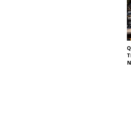
Q
T
N