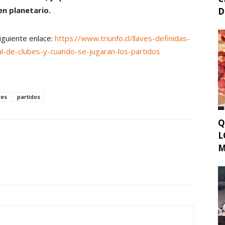
en planetario.
D
siguiente enlace:
https://www.triunfo.cl/llaves-definidas-
al-de-clubes-y-cuando-se-jugaran-los-partidos
bes
partidos
Q
L
M