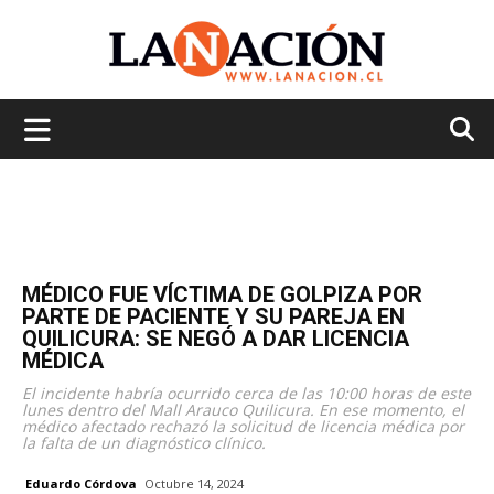
La
Nación
MÉDICO FUE VÍCTIMA DE GOLPIZA POR
PARTE DE PACIENTE Y SU PAREJA EN
QUILICURA: SE NEGÓ A DAR LICENCIA
MÉDICA
El incidente habría ocurrido cerca de las 10:00 horas de este
lunes dentro del Mall Arauco Quilicura. En ese momento, el
médico afectado rechazó la solicitud de licencia médica por
la falta de un diagnóstico clínico.
Eduardo Córdova
Octubre 14, 2024