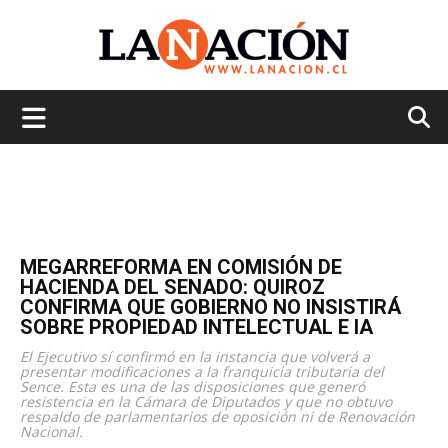
La
Nación
MEGARREFORMA EN COMISIÓN DE
HACIENDA DEL SENADO: QUIROZ
CONFIRMA QUE GOBIERNO NO INSISTIRÁ
SOBRE PROPIEDAD INTELECTUAL E IA
El Ejecutivo sí confirmó en la instancia que volverá a
presentar modificaciones a la franquicia tributaria del
Sence. Esta es una de las disposiciones que generó
resistencia en la Cámara de Diputados y que no obtuvo
respaldo de parlamentarios de oposición ni de Renovación
Nacional.