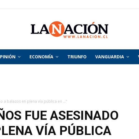
PINIÓN
ECONOMÍA
TRIUNFO
VANGUARDIA
La
Nación
a balazos en plena vía pública en ..."
ÑOS FUE ASESINADO
PLENA VÍA PÚBLICA