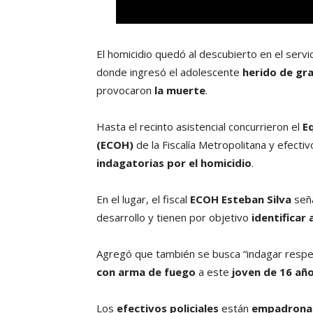
El homicidio quedó al descubierto en el servi
donde ingresó el adolescente
herido de gr
provocaron
la muerte
.
Hasta el recinto asistencial concurrieron el
E
(ECOH)
de la Fiscalía Metropolitana y efecti
indagatorias por el homicidio
.
En el lugar, el fiscal
ECOH Esteban Silva
seña
desarrollo y tienen por objetivo
identificar 
Agregó que también se busca “indagar resp
con arma de fuego
a este
joven de 16 añ
Los
efectivos policiales
están
empadronan