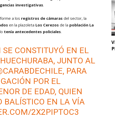
igencias investigativas
.
nforme a los
registros de cámaras
del sector, la
ados
en la plazoleta
Los Cerezos
de la
población La
ado
tenía antecedentes policiales
.
V
M
SE CONSTITUYÓ EN EL
P
E HUECHURABA, JUNTO AL
@CARABDECHILE
, PARA
IGACIÓN POR EL
ENOR DE EDAD, QUIEN
 BALÍSTICO EN LA VÍA
ER.COM/2X2PIPTOC3