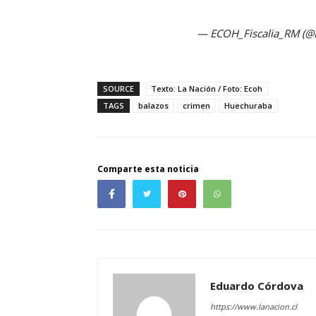
— ECOH_Fiscalia_RM (@
SOURCE
Texto: La Nación / Foto: Ecoh
TAGS
balazos
crimen
Huechuraba
Comparte esta noticia
Eduardo Córdova
https://www.lanacion.cl