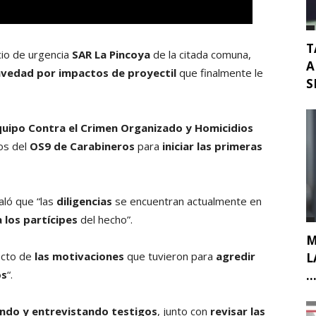
T
cio de urgencia
SAR La Pincoya
de la citada comuna,
A
avedad por impactos de proyectil
que finalmente le
S
quipo Contra el Crimen Organizado y Homicidios
vos del
OS9 de Carabineros
para
iniciar las primeras
ló que “las
diligencias
se encuentran actualmente en
a los partícipes
del hecho”.
M
ecto de
las motivaciones
que tuvieron para
agredir
L
os
“.
..
do y entrevistando testigos
, junto con
revisar las