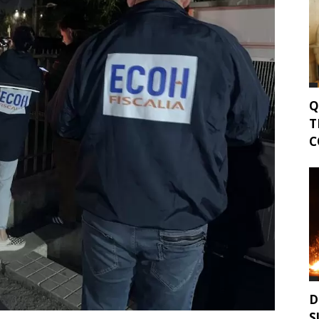
Q
T
C
D
S