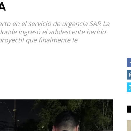
A
rto en el servicio de urgencia SAR La
donde ingresó el adolescente herido
royectil que finalmente le