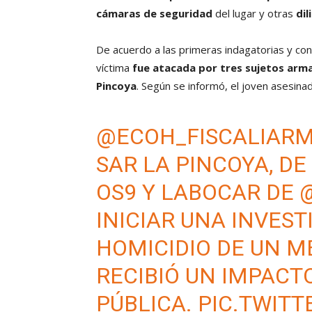
cámaras de seguridad
del lugar y otras
dil
De acuerdo a las primeras indagatorias y co
víctima
fue atacada por tres sujetos arm
Pincoya
. Según se informó, el joven asesin
@ECOH_FISCALIAR
SAR LA PINCOYA, D
OS9 Y LABOCAR DE
INICIAR UNA INVEST
HOMICIDIO DE UN M
RECIBIÓ UN IMPACTO
PÚBLICA.
PIC.TWITT