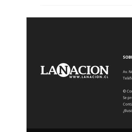
SOB
Av. N
Teléf
© Co
Se pr
Cont
¿Busc