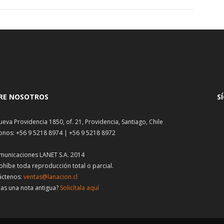
RE NOSOTROS
S
ueva Providencia 1850, of. 21, Providencia, Santiago, Chile
onos: +56 9 5218 8974 | +56 9 5218 8972
municaciones LANET S.A. 2014
ohíbe toda reproducción total o parcial.
áctenos:
ventas@lanacion.cl
as una nota antigua?
Solicítala aquí