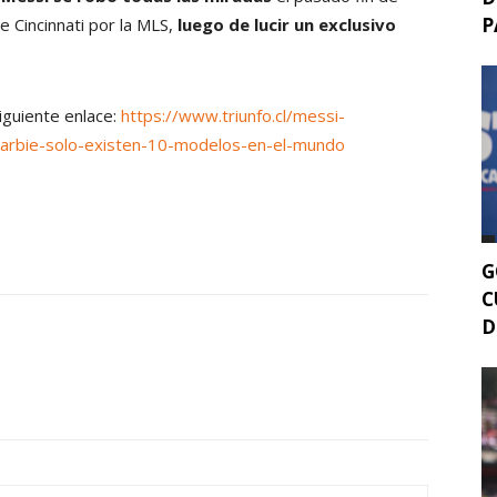
P
 Cincinnati por la MLS,
luego de lucir un exclusivo
siguiente enlace:
https://www.triunfo.cl/messi-
-barbie-solo-existen-10-modelos-en-el-mundo
G
C
D