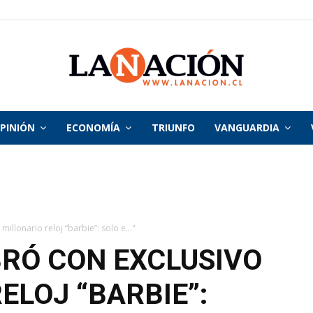
PINIÓN
ECONOMÍA
TRIUNFO
VANGUARDIA
La
Nación
illonario reloj “barbie”: solo e..."
RÓ CON EXCLUSIVO
ELOJ “BARBIE”: