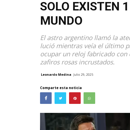
SOLO EXISTEN 
MUNDO
El astro argentino llamó la at
lució mientras veía el último p
ocupar un reloj fabricado con 
zafiros rosas incrustados.
Leonardo Medina
Julio 29, 2025
Comparte esta noticia