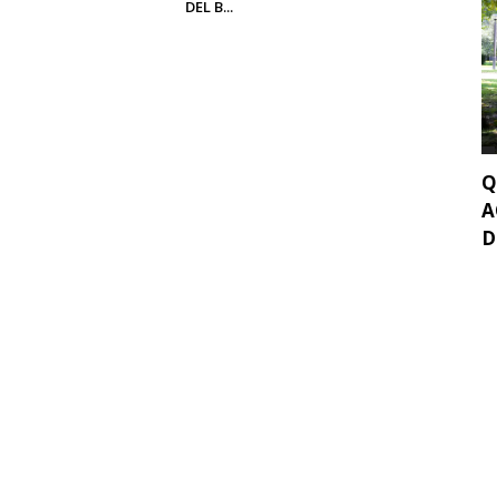
DEL B...
Q
A
D