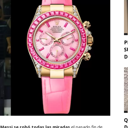
P
S
D
Q
D
 Messi se robó todas las miradas
el pasado fin de