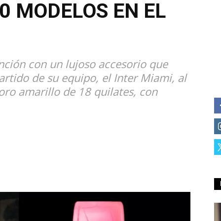
10 MODELOS EN EL
ención con un lujoso accesorio que
artido de su equipo, el Inter Miami, al
oro amarillo de 18 quilates, con