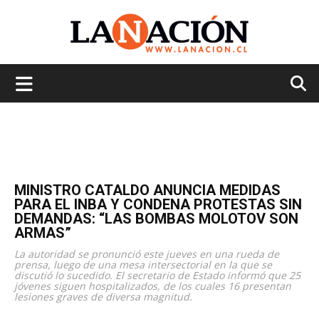
La
Nación
MINISTRO CATALDO ANUNCIA MEDIDAS
PARA EL INBA Y CONDENA PROTESTAS SIN
DEMANDAS: “LAS BOMBAS MOLOTOV SON
ARMAS”
La autoridad se pronunció este jueves en una rueda de
prensa, luego de una mesa intersectorial en la que se
discutió lo sucedido. El secretario de Estado informó que 25
jóvenes siguen hospitalizados, de los cuales 16 presentan
lesiones graves de diversa magnitud.