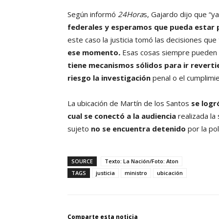
Según informó
24Hora
s, Gajardo dijo que “y
federales y esperamos que pueda estar pr
este caso la justicia tomó las decisiones qu
ese momento
.
Esas cosas siempre pueden i
tiene mecanismos sólidos para ir revert
riesgo la investigación
penal o el cumplimi
La ubicación de Martín de los Santos
se logró
cual se conectó a la audiencia
realizada la
sujeto
no se encuentra detenido
por la pol
SOURCE
Texto: La Nación/Foto: Aton
TAGS
justicia
ministro
ubicación
Comparte esta noticia