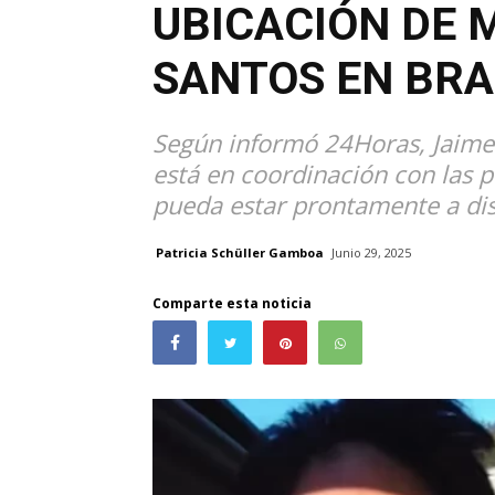
UBICACIÓN DE 
SANTOS EN BRA
Según informó 24Horas, Jaime 
está en coordinación con las p
pueda estar prontamente a dispo
Patricia Schüller Gamboa
Junio 29, 2025
Comparte esta noticia