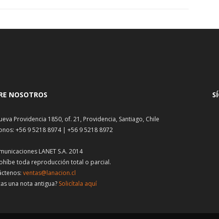
RE NOSOTROS
S
ueva Providencia 1850, of. 21, Providencia, Santiago, Chile
onos: +56 9 5218 8974 | +56 9 5218 8972
municaciones LANET S.A. 2014
ohíbe toda reproducción total o parcial.
áctenos:
ventas@lanacion.cl
as una nota antigua?
Solicítala aquí