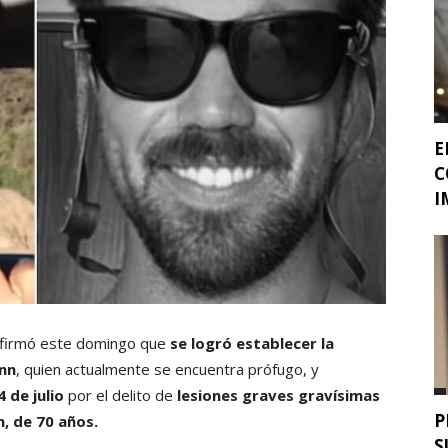
E
C
I
firmó este domingo que
se logró establecer la
ann
, quien actualmente se encuentra prófugo, y
 de julio
por el delito de
lesiones graves gravísimas
P
n, de 70 años.
S