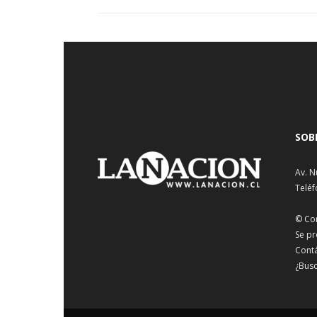
SOB
Av. N
Teléf
© Co
Se pr
Cont
¿Busc