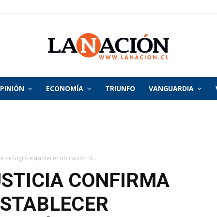
PINIÓN
ECONOMÍA
TRIUNFO
VANGUARDIA
La
Nación
e se logró establecer ubicación d..."
USTICIA CONFIRMA
ESTABLECER