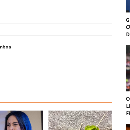
G
C
D
amboa
C
L
F