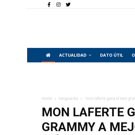
ACTUALIDAD
DATO ÚTIL
O
Home
Vanguardia
"mon laferte gana el latin gr
MON LAFERTE G
GRAMMY A MEJ