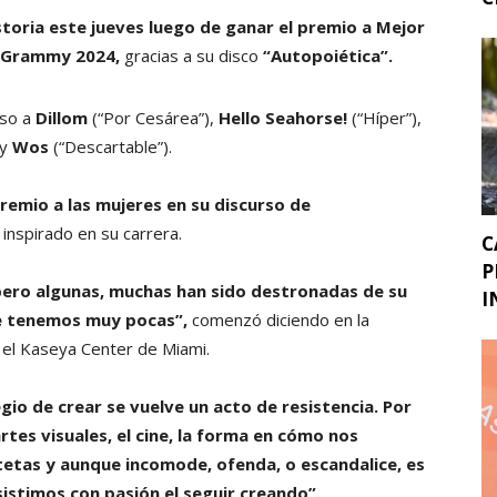
storia este jueves luego de ganar el premio a Mejor
n Grammy 2024,
gracias a su disco
“Autopoiética”.
uso a
Dillom
(“Por Cesárea”),
Hello Seahorse!
(“Híper”),
 y
Wos
(“Descartable”).
premio a las mujeres en su discurso de
 inspirado en su carrera.
C
P
 pero algunas, muchas han sido destronadas de su
I
que tenemos muy pocas”,
comenzó diciendo en la
n el Kaseya Center de Miami.
gio de crear se vuelve un acto de resistencia. Por
rtes visuales, el cine, la forma en cómo nos
tetas y aunque incomode, ofenda, o escandalice, es
sistimos con pasión el seguir creando”.