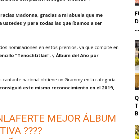
F
 gracias Madonna, gracias a mi abuela que me
D
a ustedes y para todas las que íbamos a ser
..
 dos nominaciones en estos premios, ya que compite en
encillo “Tenochtitlán”
, y
Álbum del Año por
la cantante nacional obtiene un Grammy en la categoría
consiguió este mismo reconocimiento en el 2019,
Q
T
B
LAFERTE
MEJOR ÁLBUM
IVA ????