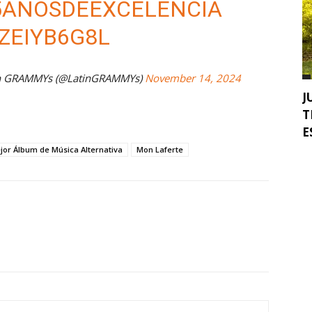
5AÑOSDEEXCELENCIA
ZEIYB6G8L
tin GRAMMYs (@LatinGRAMMYs)
November 14, 2024
J
T
E
jor Álbum de Música Alternativa
Mon Laferte