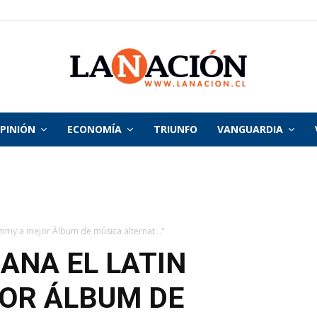
PINIÓN
ECONOMÍA
TRIUNFO
VANGUARDIA
La
Nación
ammy a mejor Álbum de música alternat..."
ANA EL LATIN
OR ÁLBUM DE