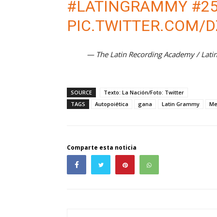
#LATINGRAMMY
#2
PIC.TWITTER.COM/D
— The Latin Recording Academy / La
SOURCE
Texto: La Nación/Foto: Twitter
TAGS
Autopoiética
gana
Latin Grammy
Me
Comparte esta noticia