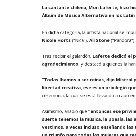
La cantante chilena, Mon Laferte, hizo hi
Álbum de Música Alternativa en los Lati
En dicha categoría, la artista nacional se imp
Nicole Horts
(“Nica”),
Ali Stone
(“Pandora”)
Tras recibir el galardón,
Laferte dedicó el 
agradecimiento,
y destacó a quienes la han
“Todas íbamos a ser reinas, dijo Mistral
libertad creativa, ese es un privilegio 
ceremonia, la cual se está llevando a cabo e
Asimismo, añadió que
“entonces ese privile
suerte tenemos la música, la poesía, las a
vestimos, a veces incluso enseñando las 
un triunfo para todas las mujeres que re