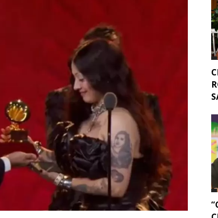
C
R
S
“
C