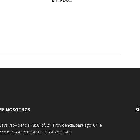
EN INDO...
RE NOSOTROS
S
ueva Providencia 1850, of. 21, Providencia, Santiago, Chile
onos: +56 9 5218 8974 | +56 9 5218 8972