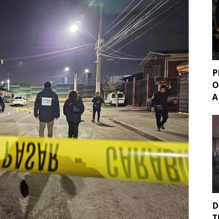
P
O
A
D
T