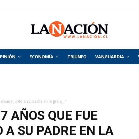
PINIÓN
ECONOMÍA
TRIUNFO
VANGUARDIA
La
Nación
leada junto a su padre en la granj..."
 7 AÑOS QUE FUE
 A SU PADRE EN LA