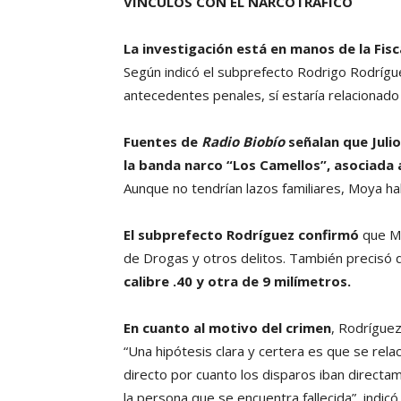
VÍNCULOS CON EL NARCOTRÁFICO
La investigación está en manos de la Fis
Según indicó el subprefecto Rodrigo Rodríguez
antecedentes penales, sí estaría relacionado
Fuentes de
Radio Biobío
señalan que Julio
la banda narco “Los Camellos”, asociada 
Aunque no tendrían lazos familiares, Moya ha
El subprefecto Rodríguez confirmó
que Mo
de Drogas y otros delitos. También precisó
calibre .40 y otra de 9 milímetros.
En cuanto al motivo del crimen
, Rodrígue
“Una hipótesis clara y certera es que se rel
directo por cuanto los disparos iban directame
la persona que se encuentra fallecida”, indicó.