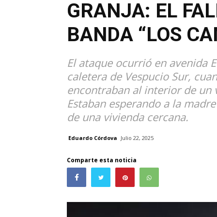
GRANJA: EL FAL
BANDA “LOS CA
El ataque ocurrió en avenida El
caletera de Vespucio Sur, cua
encontraban al interior de un
Estaban esperando a la madre 
de una vivienda cercana.
Eduardo Córdova
Julio 22, 2025
Comparte esta noticia