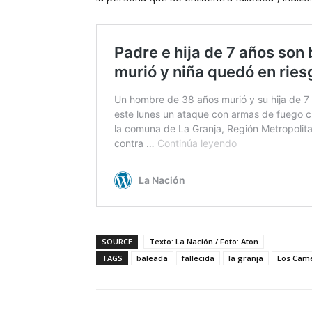
SOURCE
Texto: La Nación / Foto: Aton
TAGS
baleada
fallecida
la granja
Los Came