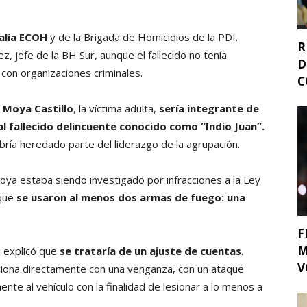
calía ECOH
y de la Brigada de Homicidios de la PDI.
R
, jefe de la BH Sur, aunque el fallecido no tenía
D
 con organizaciones criminales.
C
 Moya Castillo
, la víctima adulta,
sería integrante de
al fallecido delincuente conocido como “Indio Juan”.
bría heredado parte del liderazgo de la agrupación.
ya estaba siendo investigado por infracciones a la Ley
 que
se usaron al menos dos armas de fuego: una
F
M
z explicó que
se trataría de un ajuste de cuentas
.
V
aciona directamente con una venganza, con un ataque
nte al vehículo con la finalidad de lesionar a lo menos a