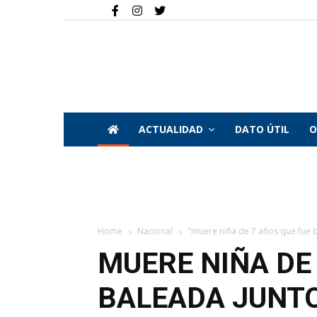
ACTUALIDAD
DATO ÚTIL
O
Home
Nacional
"muere niña de 7 años que fue ba
MUERE NIÑA DE
BALEADA JUNTO