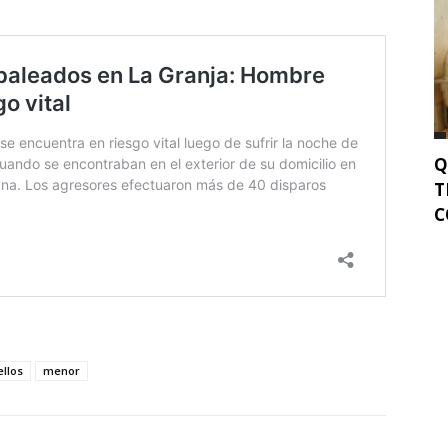
Q
T
C
llos
menor