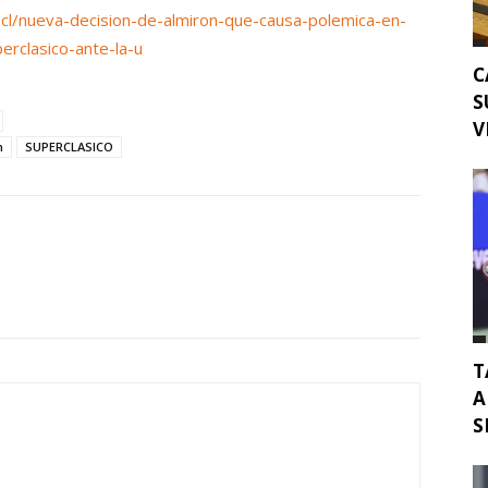
.cl/nueva-decision-de-almiron-que-causa-polemica-en-
erclasico-ante-la-u
C
S
V
n
SUPERCLASICO
T
A
S