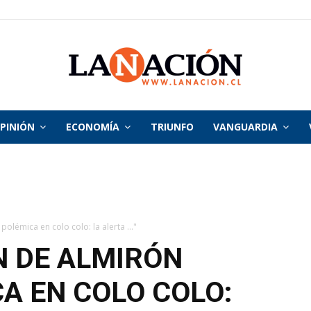
PINIÓN
ECONOMÍA
TRIUNFO
VANGUARDIA
La
Nación
olémica en colo colo: la alerta ..."
N DE ALMIRÓN
A EN COLO COLO: