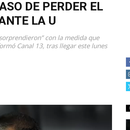
CASO DE PERDER EL
ANTE LA U
“sorprendieron” con la medida que
rmó Canal 13, tras llegar este lunes