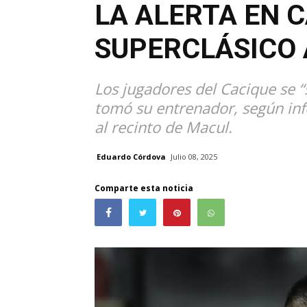
LA ALERTA EN 
SUPERCLÁSICO 
Los jugadores del Cacique se 
tomó su entrenador, según info
al recinto de Macul.
Eduardo Córdova
Julio 08, 2025
Comparte esta noticia