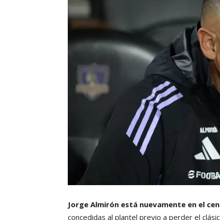
Jorge Almirón está nuevamente en el cen
concedidas al plantel previo a perder el clási