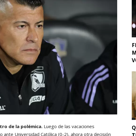
F
M
V
tro de la polémica.
Luego de las vacaciones
Q
co ante Universidad Católica (0-2), ahora otra decisión
T