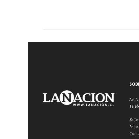
SOB
Av. N
Teléf
© Co
Se pr
Cont