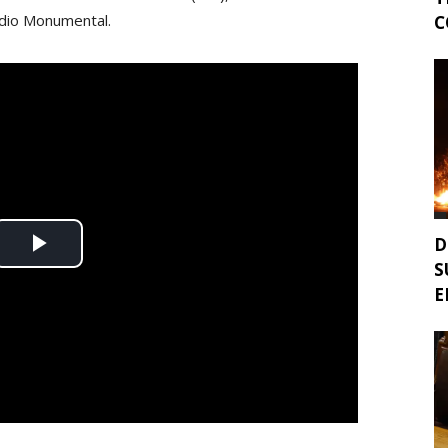
adio Monumental.
C
D
S
E