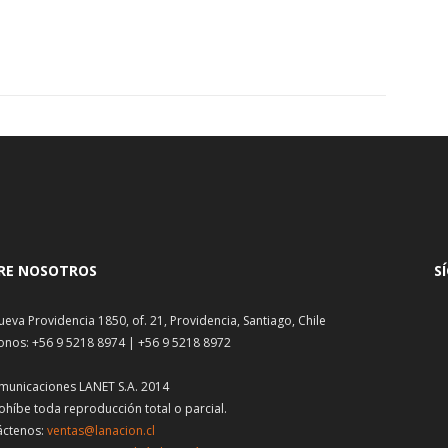
RE NOSOTROS
S
ueva Providencia 1850, of. 21, Providencia, Santiago, Chile
onos: +56 9 5218 8974 | +56 9 5218 8972
municaciones LANET S.A. 2014
ohíbe toda reproducción total o parcial.
áctenos:
ventas@lanacion.cl