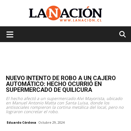
La
Nación
NUEVO INTENTO DE ROBO A UN CAJERO
AUTOMÁTICO: HECHO OCURRIÓ EN
SUPERMERCADO DE QUILICURA
El hecho afectó a un supermercado Alvi Mayorista, ubicado
en Manuel Antonio Matta con Santa Luisa, donde los
antisociales rompieron la cortina metálica del local, pero no
lograron concretar el robo.
Eduardo Córdova
Octubre 29, 2024