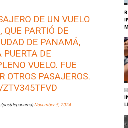
R
ASAJERO DE UN VUELO
I
M
, QUE PARTIÓ DE
CIUDAD DE PANAMÁ,
A PUERTA DE
LENO VUELO. FUE
R OTROS PASAJEROS.
/ZTV345TFVD
H
I
L
@elpostdepanama)
November 5, 2024