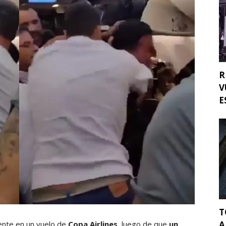
R
V
E
T
A
ente en un vuelo de
Copa Airlines
, luego de que
un