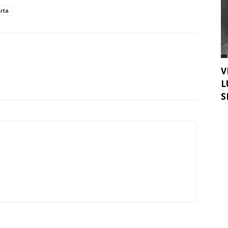
rta
V
L
S