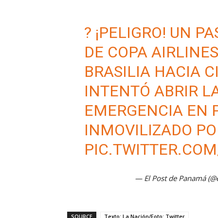
? ¡PELIGRO! UN P
DE COPA AIRLINES
BRASILIA HACIA 
INTENTÓ ABRIR L
EMERGENCIA EN P
INMOVILIZADO PO
PIC.TWITTER.COM
— El Post de Panamá (
SOURCE
Texto: La Nación/Foto: Twitter