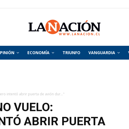
PINIÓN
ECONOMÍA
TRIUNFO
VANGUARDIA
La
Nación
ro intentó abrir puerta de avión dur..."
NO VUELO:
NTÓ ABRIR PUERTA