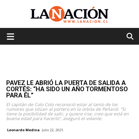
La
Nación
PAVEZ LE ABRIÓ LA PUERTA DE SALIDA A
CORTÉS: “HA SIDO UN AÑO TORMENTOSO
PARA ÉL”
El capitán de Colo Colo reconoció estar al tanto de los
rumores que sitúan al portero en la órbita de Peñarol. “Si
tiene la posibilidad de salir, y quiere irse, creo que está en
buena edad para hacerlo”, aseguró el volante.
Leonardo Medina
Julio 22, 2025