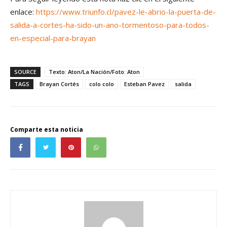
enlace:
https://www.triunfo.cl/pavez-le-abrio-la-puerta-de-
salida-a-cortes-ha-sido-un-ano-tormentoso-para-todos-
en-especial-para-brayan
SOURCE
Texto: Aton/La Nación/Foto: Aton
TAGS
Brayan Cortés
colo colo
Esteban Pavez
salida
Comparte esta noticia