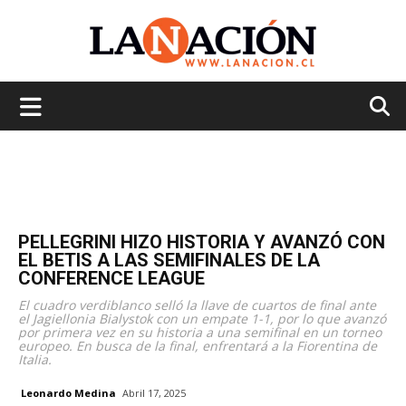
La
Nación
PELLEGRINI HIZO HISTORIA Y AVANZÓ CON
EL BETIS A LAS SEMIFINALES DE LA
CONFERENCE LEAGUE
El cuadro verdiblanco selló la llave de cuartos de final ante
el Jagiellonia Bialystok con un empate 1-1, por lo que avanzó
por primera vez en su historia a una semifinal en un torneo
europeo. En busca de la final, enfrentará a la Fiorentina de
Italia.
Leonardo Medina
Abril 17, 2025