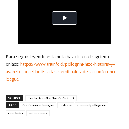
Para seguir leyendo esta nota haz clic en el siguiente
enlace:
https://www.triunfo.cl/pellegrini-hizo-historia-y-
avanzo-con-el-betis-a-las-semifinales-de-la-conference-
league
SOURCE
Texto: Aton/La Nación/Foto: X
TAGS
Conference League
historia
manuel pellegrini
real betis
semifinales