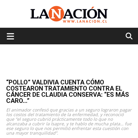
La
Nación
“POLLO” VALDIVIA CUENTA CÓMO
COSTEARON TRATAMIENTO CONTRA EL
CÁNCER DE CLAUDIA CONSERVA: “ES MÁS
CARO…”
El animador confesó que gracias a un seguro lograron pagar
los costos del tratamiento de la enfermedad, y reconoció
que “el seguro cubrió prácticamente todo lo que no
alcanzaba a cubrir la Isapre, y te hablo de mucha plata… fue
ese seguro lo que nos permitió enfrentar esta cuestión con
una mayor tranquilidad”.