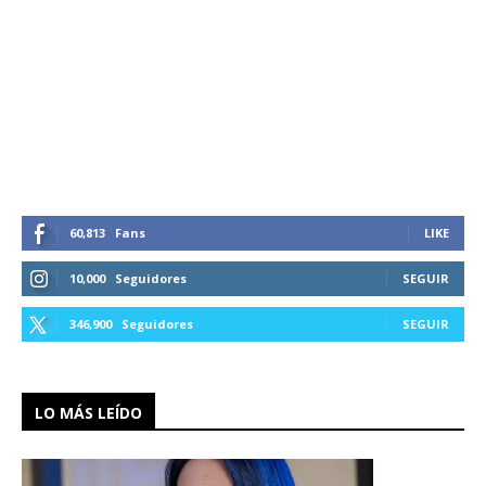
60,813
Fans
LIKE
10,000
Seguidores
SEGUIR
346,900
Seguidores
SEGUIR
LO MÁS LEÍDO