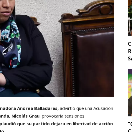
C
R
S
enadora Andrea Balladares,
advirtió que una Acusación
enda, Nicolás Grau
, provocaría tensiones
“
plaudió que su partido dejara en libertad de acción
C
lo.