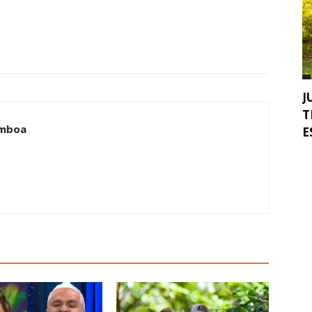
J
T
amboa
E