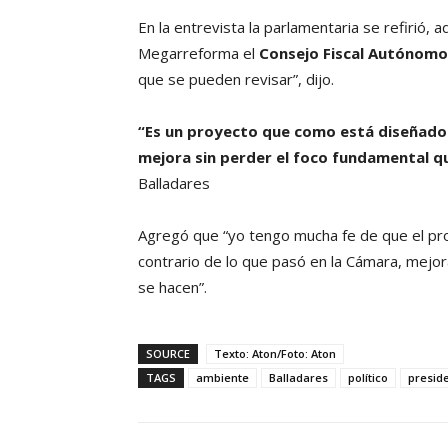
En la entrevista la parlamentaria se refirió, 
Megarreforma el
Consejo Fiscal Autónomo
que se pueden revisar”, dijo.
“Es un proyecto que como está diseñado 
mejora sin perder el foco fundamental qu
Balladares
Agregó que “yo tengo mucha fe de que el pr
contrario de lo que pasó en la Cámara, mejo
se hacen”.
SOURCE
Texto: Aton/Foto: Aton
TAGS
ambiente
Balladares
político
presid