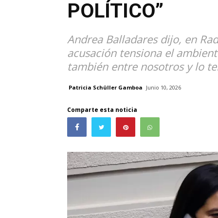
POLÍTICO”
Andrea Balladares dijo, en Ra
acusación tensiona el ambient
también entre nosotros y lo te
Patricia Schüller Gamboa
Junio 10, 2026
Comparte esta noticia