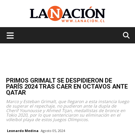
La
Nación
PRIMOS GRIMALT SE DESPIDIERON DE
PARÍS 2024 TRAS CAER EN OCTAVOS ANTE
QATAR
Marco y Esteban Grimalt, que llegaron a esta instancia luego
de superar el repechaje, no pudieron ante la dupla de
Cherif Younousse y Ahmed Tijan, medallistas de bronce en
Tokio 2020, por lo que sentenciaron su eliminación en el
vóleibol playa de estos Juegos Olímpicos.
Leonardo Medina
Agosto 05, 2024